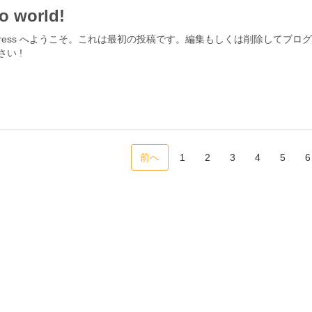
lo world!
dPress へようこそ。これは最初の投稿です。編集もしくは削除してブロ
い !
前へ
1
2
3
4
5
6