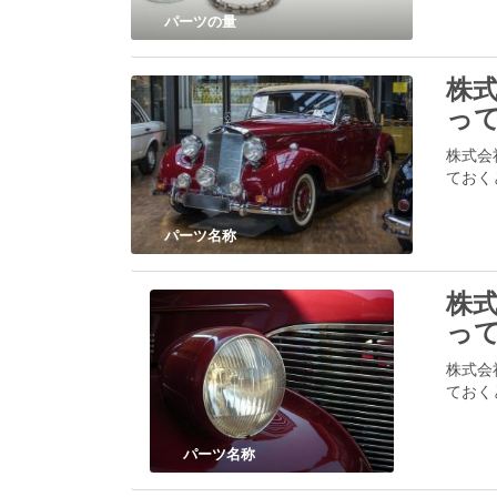
パーツの量
株式
って
株式会
ておく
パーツ名称
株式
って
株式会
ておく
パーツ名称