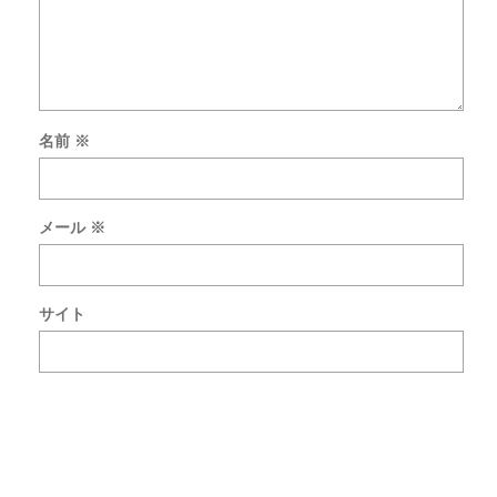
名前
※
上
に
メール
※
表
示
さ
れ
サイト
た
文
字
を
入
力
し
て