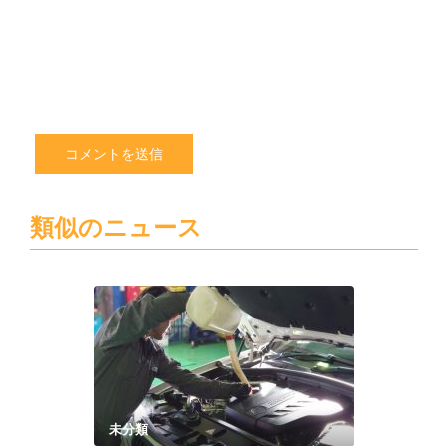
く
だ
さ
い
類似のニュース
未分類