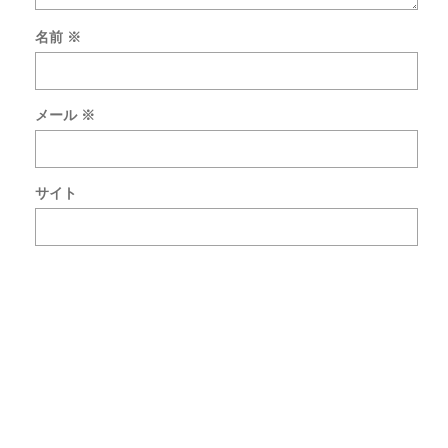
名前
※
上
に
メール
※
表
示
さ
れ
サイト
た
文
字
を
入
力
し
て
く
だ
さ
い