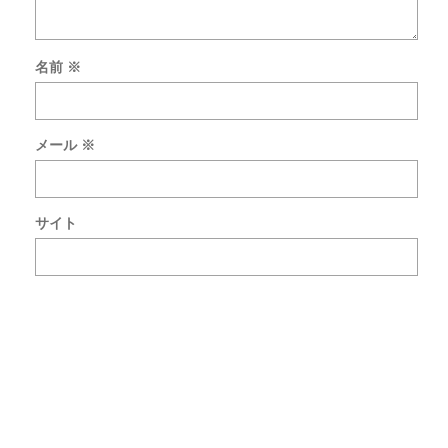
名前
※
上
に
メール
※
表
示
さ
れ
サイト
た
文
字
を
入
力
し
て
く
だ
さ