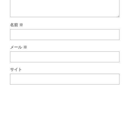
名前
※
上
に
メール
※
表
示
さ
れ
サイト
た
文
字
を
入
力
し
て
く
だ